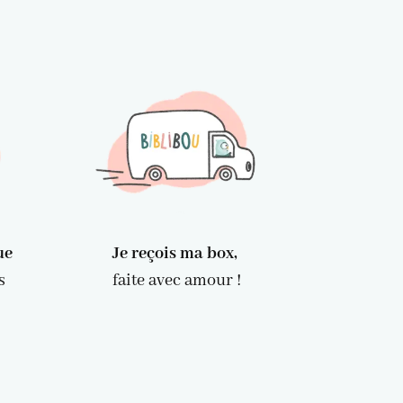
que
Je reçois ma box,
s
faite avec amour !