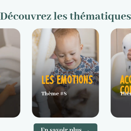
Découvrez les thématiques
ON
LES PLEURS
LI
CE
AT
Thème #2
Thè
En savoir plus →