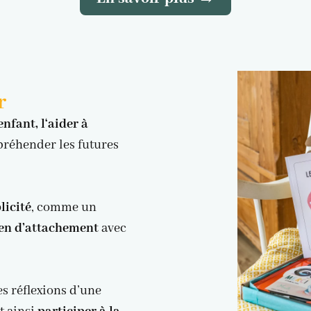
r
fant, l‘aider à
préhender les futures
icité
, comme un
ien d’attachement
avec
es réflexions d’une