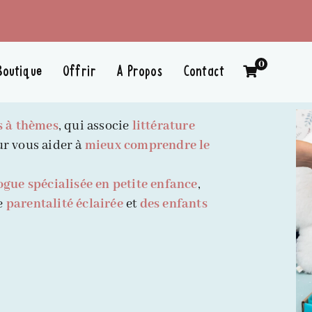
0
Boutique
Offrir
A Propos
Contact
s à thèmes
, qui associe
littérature
r vous aider à
mieux comprendre le
gue spécialisée en petite enfance
,
e
parentalité éclairée
et
des enfants