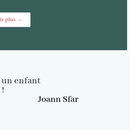
ir plus →
, un enfant
 !
Joann Sfar