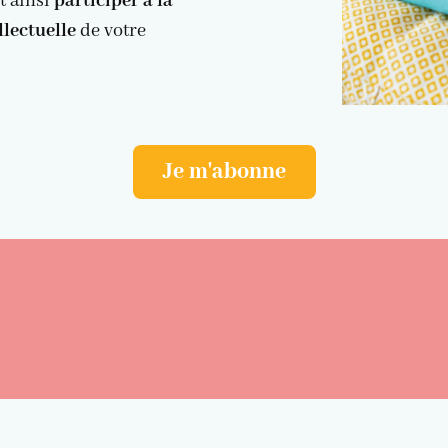
t ainsi
participer à la
llectuelle
de votre
Je m'abonne